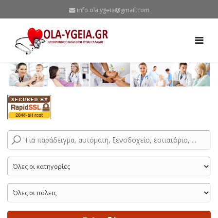
info.ola.ygeia@gmail.com