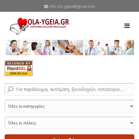
info.ola.ygeia@gmail.com