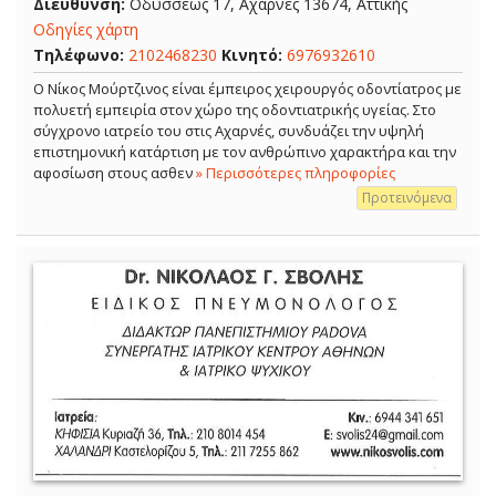
Διεύθυνση:
Οδυσσέως 17, Αχαρνές 13674, Αττικής
Οδηγίες χάρτη
Τηλέφωνο:
2102468230
Κινητό:
6976932610
Ο Νίκος Μούρτζινος είναι έμπειρος χειρουργός οδοντίατρος με
πολυετή εμπειρία στον χώρο της οδοντιατρικής υγείας. Στο
σύγχρονο ιατρείο του στις Αχαρνές, συνδυάζει την υψηλή
επιστημονική κατάρτιση με τον ανθρώπινο χαρακτήρα και την
αφοσίωση στους ασθεν
» Περισσότερες πληροφορίες
Προτεινόμενα