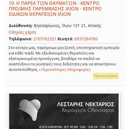
10.
Η ΠΑΡΕΑ ΤΩΝ ΘΑΥΜΑΤΩΝ - ΚΕΝΤΡΟ
ΠΡΩΪΜΗΣ ΠΑΡΕΜΒΑΣΗΣ ΙΛΙΟΝ - ΚΕΝΤΡΟ
ΕΙΔΙΚΩΝ ΘΕΡΑΠΕΙΩΝ ΙΛΙΟΝ
Διεύθυνση:
Βησσαρίωνος, Ίλιον 131 21, Αττικής
Οδηγίες χάρτη
Τηλέφωνο:
2105762321
Κινητό:
6937264766
Στο κέντρο μας, παρέχουμε μια ζεστή, υποστηρικτική εμπειρία
για κάθε παιδί. Με εξειδικευμένες θεραπείες και
εξατομικευμένη προσέγγιση, βοηθάμε τα παιδιά να
αναπτύξουν τις κινητικές τους δεξιότητες και να αποκτήσουν
αυτοπεποίθηση.
» Περισσότερες πληροφορίες
Προτεινόμενα