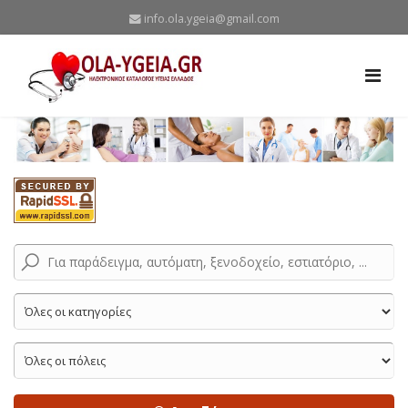
info.ola.ygeia@gmail.com