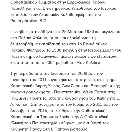
Ορθοπαιδικού Τμήματος στην Ευρωκλινική Παίδων.
Παράλληλα, είναι Επιστημονικός Υπεύθυνος του Ιατρικού
Επιτελείου των Ακαδημιών Καλαθοσφαίρισης του
Panerythraikos B.C.
Γεννήθηκε στην Αθήνα στις 28 Μαρτίου 1980 και μεγάλωσε
στο Παλαιό Φάληρο, όπου και ολοκλήρωσε τη
δευτεροβάθμια εκπαίδευσή του στο 1ο Γενικό Λύκειο
Παλαιού Φαλήρου. Το 1998 εισήχθη στην Ιατρική Σχολή του
Πανεπιστημίου Ιωαννίνων, μέσω πανελληνίων εξετάσεων,
και αποφοίτησε το 2004 με βαθμό «Λίαν Καλώς».
Την περίοδο από τον Ιανουάριο του 2009 έως τον
Ιανουάριο του 2011 εργάστηκε ως υπότροφος στο Τμήμα
Χειρουργικής Άκρας Χειρός, Άνω Άκρου και Επανορθωτικής
Μικροχειρουργικής του Πανεπιστημίου Wake Forest στις
Ηνωμένες Πολιτείες, υπό την καθοδήγηση του Καθηγητή L.
A. Koman. Στη συνέχεια, από τον Ιούλιο του 2011 έως τον
Δεκέμβριο του 2015, ειδικεύθηκε στην Ορθοπαιδική
Χειρουργική και Τραυματιολογία στην Α’ Ορθοπαιδική
Κλινική του Πανεπιστημίου Αθηνών, με Διευθυντή τον
Καθηγητή Παναγιώτη Ι. Παπαγγελόπουλο.