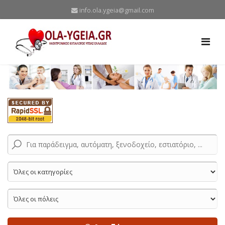
info.ola.ygeia@gmail.com