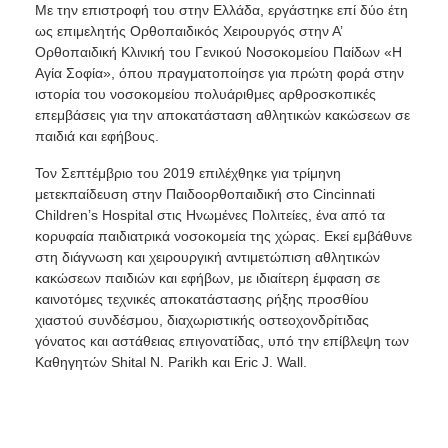
Με την επιστροφή του στην Ελλάδα, εργάστηκε επί δύο έτη
ως επιμελητής Ορθοπαιδικός Χειρουργός στην Α’
Ορθοπαιδική Κλινική του Γενικού Νοσοκομείου Παίδων «Η
Αγία Σοφία», όπου πραγματοποίησε για πρώτη φορά στην
ιστορία του νοσοκομείου πολυάριθμες αρθροσκοπικές
επεμβάσεις για την αποκατάσταση αθλητικών κακώσεων σε
παιδιά και εφήβους.
Τον Σεπτέμβριο του 2019 επιλέχθηκε για τρίμηνη
μετεκπαίδευση στην Παιδοορθοπαιδική στο Cincinnati
Children’s Hospital στις Ηνωμένες Πολιτείες, ένα από τα
κορυφαία παιδιατρικά νοσοκομεία της χώρας. Εκεί εμβάθυνε
στη διάγνωση και χειρουργική αντιμετώπιση αθλητικών
κακώσεων παιδιών και εφήβων, με ιδιαίτερη έμφαση σε
καινοτόμες τεχνικές αποκατάστασης ρήξης προσθίου
χιαστού συνδέσμου, διαχωριστικής οστεοχονδρίτιδας
γόνατος και αστάθειας επιγονατίδας, υπό την επίβλεψη των
Καθηγητών Shital N. Parikh και Eric J. Wall.