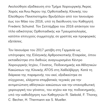
Ακολούθησε εξειδίκευση στο Τμήμα Χειρουργικής Άκρας
Χειρός και Άνω Άκρου της Ορθοπαιδικής Κλινικής του
Ελεύθερου Πανεπιστημίου Βρυξελλών από τον Ιανουάριο
έως τον Μάιο του 2016, υπό τη διεύθυνση του Καθηγητή
Frederic Schuind. Τον Σεπτέμβριο του 2016 απέκτησε τον
τίτλο ειδικότητας Ορθοπαιδικής και Τραυματιολογίας,
κατόπιν επιτυχούς συμμετοχής σε γραπτές και προφορικές
εξετάσεις.
Τον Ιανουάριο του 2017 μετέβη στη Γερμανία ως
υπότροφος της Ελληνικής Αρθροσκοπικής Εταιρείας, όπου
εκπαιδεύτηκε στο διεθνώς αναγνωρισμένο Κέντρο
Χειρουργικής Ισχίου, Γόνατος, Ποδοκνημικής και Αθλητικών
Κακώσεων της Κλινικής ATOS στη Χαϊδελβέργη. Κατά τη
διάρκεια της παραμονής του εκεί, εξειδικεύτηκε σε
σύγχρονες, ελάχιστα επεμβατικές τεχνικές για την
αντιμετώπιση αθλητικών κακώσεων και την επανορθωτική
χειρουργική του γόνατος, του ισχίου και της ποδοκνημικής,
υπό την καθοδήγηση των Καθηγητών R. Siebold, F. Thorey,
C. Becher, H. Thermann και S. Mueller.