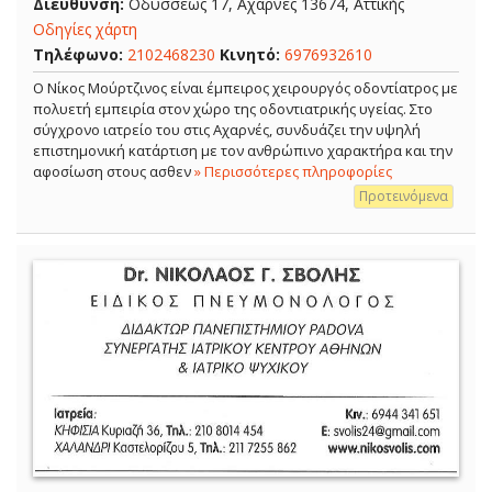
Διεύθυνση:
Οδυσσέως 17, Αχαρνές 13674, Αττικής
Οδηγίες χάρτη
Τηλέφωνο:
2102468230
Κινητό:
6976932610
Ο Νίκος Μούρτζινος είναι έμπειρος χειρουργός οδοντίατρος με
πολυετή εμπειρία στον χώρο της οδοντιατρικής υγείας. Στο
σύγχρονο ιατρείο του στις Αχαρνές, συνδυάζει την υψηλή
επιστημονική κατάρτιση με τον ανθρώπινο χαρακτήρα και την
αφοσίωση στους ασθεν
» Περισσότερες πληροφορίες
Προτεινόμενα