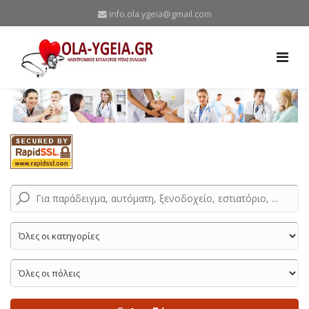
info.ola.ygeia@gmail.com