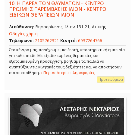
10.
Η ΠΑΡΕΑ ΤΩΝ ΘΑΥΜΑΤΩΝ - ΚΕΝΤΡΟ
ΠΡΩΪΜΗΣ ΠΑΡΕΜΒΑΣΗΣ ΙΛΙΟΝ - ΚΕΝΤΡΟ
ΕΙΔΙΚΩΝ ΘΕΡΑΠΕΙΩΝ ΙΛΙΟΝ
Διεύθυνση:
Βησσαρίωνος, Ίλιον 131 21, Αττικής
Οδηγίες χάρτη
Τηλέφωνο:
2105762321
Κινητό:
6937264766
Στο κέντρο μας, παρέχουμε μια ζεστή, υποστηρικτική εμπειρία
για κάθε παιδί. Με εξειδικευμένες θεραπείες και
εξατομικευμένη προσέγγιση, βοηθάμε τα παιδιά να
αναπτύξουν τις κινητικές τους δεξιότητες και να αποκτήσουν
αυτοπεποίθηση.
» Περισσότερες πληροφορίες
Προτεινόμενα