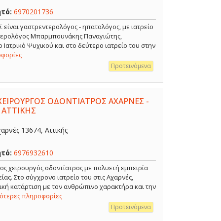
ητό:
6970201736
ναι γαστρεντερολόγος - ηπατολόγος, με ιατρείο
ντερολόγος Μπαρμπουνάκης Παναγιώτης,
 Ιατρικό Ψυχικού και στο δεύτερο ιατρείο του στην
οφορίες
Προτεινόμενα
ΧΕΙΡΟΥΡΓΟΣ ΟΔΟΝΤΙΑΤΡΟΣ ΑΧΑΡΝΕΣ -
 ΑΤΤΙΚΗΣ
αρνές 13674, Αττικής
ητό:
6976932610
ρος χειρουργός οδοντίατρος με πολυετή εμπειρία
ίας. Στο σύγχρονο ιατρείο του στις Αχαρνές,
κή κατάρτιση με τον ανθρώπινο χαρακτήρα και την
σότερες πληροφορίες
Προτεινόμενα