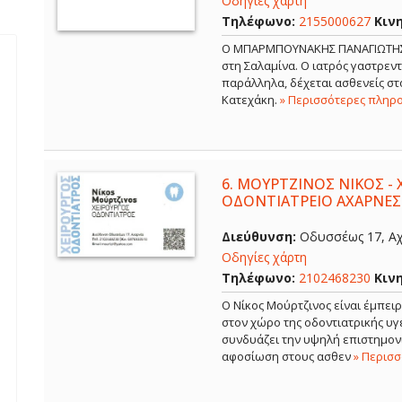
Οδηγίες χάρτη
Τηλέφωνο:
2155000627
Κιν
Ο ΜΠΑΡΜΠΟΥΝΑΚΗΣ ΠΑΝΑΓΙΩΤΗΣ εί
στη Σαλαμίνα. Ο ιατρός γαστρε
παράλληλα, δέχεται ασθενείς στο
Κατεχάκη.
» Περισσότερες πληρ
6.
ΜΟΥΡΤΖΙΝΟΣ ΝΙΚΟΣ - 
ΟΔΟΝΤΙΑΤΡΕΙΟ ΑΧΑΡΝΕΣ
Διεύθυνση:
Οδυσσέως 17, Αχ
Οδηγίες χάρτη
Τηλέφωνο:
2102468230
Κιν
Ο Νίκος Μούρτζινος είναι έμπει
στον χώρο της οδοντιατρικής υγε
συνδυάζει την υψηλή επιστημονι
αφοσίωση στους ασθεν
» Περισ