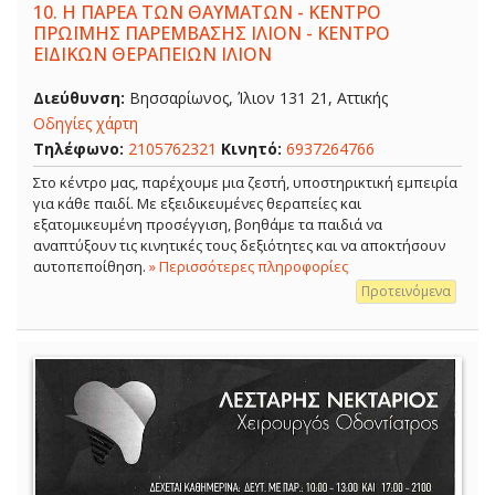
10.
Η ΠΑΡΕΑ ΤΩΝ ΘΑΥΜΑΤΩΝ - ΚΕΝΤΡΟ
ΠΡΩΪΜΗΣ ΠΑΡΕΜΒΑΣΗΣ ΙΛΙΟΝ - ΚΕΝΤΡΟ
ΕΙΔΙΚΩΝ ΘΕΡΑΠΕΙΩΝ ΙΛΙΟΝ
Διεύθυνση:
Βησσαρίωνος, Ίλιον 131 21, Αττικής
Οδηγίες χάρτη
Τηλέφωνο:
2105762321
Κινητό:
6937264766
Στο κέντρο μας, παρέχουμε μια ζεστή, υποστηρικτική εμπειρία
για κάθε παιδί. Με εξειδικευμένες θεραπείες και
εξατομικευμένη προσέγγιση, βοηθάμε τα παιδιά να
αναπτύξουν τις κινητικές τους δεξιότητες και να αποκτήσουν
αυτοπεποίθηση.
» Περισσότερες πληροφορίες
Προτεινόμενα