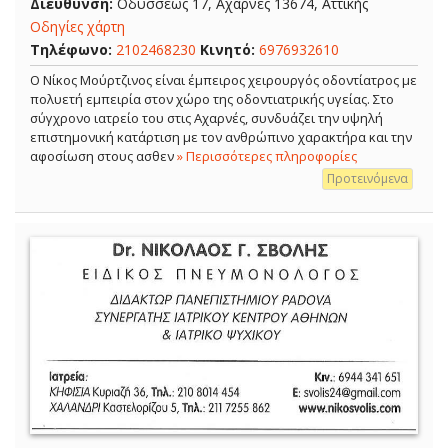
Διεύθυνση:
Οδυσσέως 17, Αχαρνές 13674, Αττικής
Οδηγίες χάρτη
Τηλέφωνο:
2102468230
Κινητό:
6976932610
Ο Νίκος Μούρτζινος είναι έμπειρος χειρουργός οδοντίατρος με
πολυετή εμπειρία στον χώρο της οδοντιατρικής υγείας. Στο
σύγχρονο ιατρείο του στις Αχαρνές, συνδυάζει την υψηλή
επιστημονική κατάρτιση με τον ανθρώπινο χαρακτήρα και την
αφοσίωση στους ασθεν
» Περισσότερες πληροφορίες
Προτεινόμενα