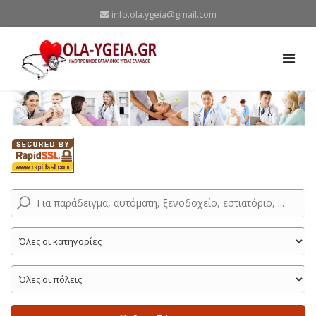
info.ola.ygeia@gmail.com