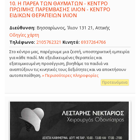
10.
Η ΠΑΡΕΑ ΤΩΝ ΘΑΥΜΑΤΩΝ - ΚΕΝΤΡΟ
ΠΡΩΪΜΗΣ ΠΑΡΕΜΒΑΣΗΣ ΙΛΙΟΝ - ΚΕΝΤΡΟ
ΕΙΔΙΚΩΝ ΘΕΡΑΠΕΙΩΝ ΙΛΙΟΝ
Διεύθυνση:
Βησσαρίωνος, Ίλιον 131 21, Αττικής
Οδηγίες χάρτη
Τηλέφωνο:
2105762321
Κινητό:
6937264766
Στο κέντρο μας, παρέχουμε μια ζεστή, υποστηρικτική εμπειρία
για κάθε παιδί. Με εξειδικευμένες θεραπείες και
εξατομικευμένη προσέγγιση, βοηθάμε τα παιδιά να
αναπτύξουν τις κινητικές τους δεξιότητες και να αποκτήσουν
αυτοπεποίθηση.
» Περισσότερες πληροφορίες
Προτεινόμενα