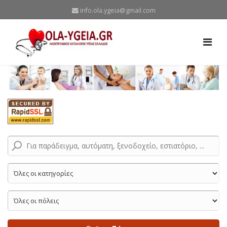
info.ola.ygeia@gmail.com