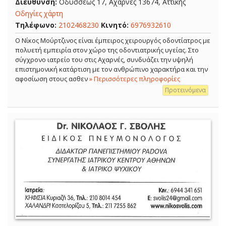
Διεύθυνση:
Οδυσσέως 17, Αχαρνές 13674, Αττικής
Οδηγίες χάρτη
Τηλέφωνο:
2102468230
Κινητό:
6976932610
Ο Νίκος Μούρτζινος είναι έμπειρος χειρουργός οδοντίατρος με
πολυετή εμπειρία στον χώρο της οδοντιατρικής υγείας. Στο
σύγχρονο ιατρείο του στις Αχαρνές, συνδυάζει την υψηλή
επιστημονική κατάρτιση με τον ανθρώπινο χαρακτήρα και την
αφοσίωση στους ασθεν
» Περισσότερες πληροφορίες
Προτεινόμενα