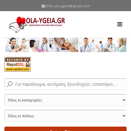
info.ola.ygeia@gmail.com