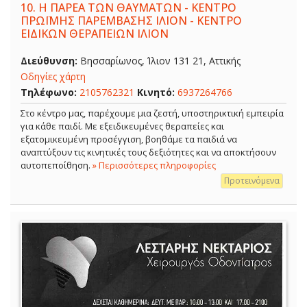
10.
Η ΠΑΡΕΑ ΤΩΝ ΘΑΥΜΑΤΩΝ - ΚΕΝΤΡΟ
ΠΡΩΪΜΗΣ ΠΑΡΕΜΒΑΣΗΣ ΙΛΙΟΝ - ΚΕΝΤΡΟ
ΕΙΔΙΚΩΝ ΘΕΡΑΠΕΙΩΝ ΙΛΙΟΝ
Διεύθυνση:
Βησσαρίωνος, Ίλιον 131 21, Αττικής
Οδηγίες χάρτη
Τηλέφωνο:
2105762321
Κινητό:
6937264766
Στο κέντρο μας, παρέχουμε μια ζεστή, υποστηρικτική εμπειρία
για κάθε παιδί. Με εξειδικευμένες θεραπείες και
εξατομικευμένη προσέγγιση, βοηθάμε τα παιδιά να
αναπτύξουν τις κινητικές τους δεξιότητες και να αποκτήσουν
αυτοπεποίθηση.
» Περισσότερες πληροφορίες
Προτεινόμενα