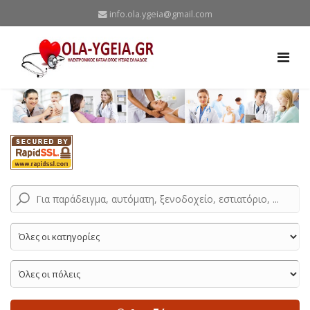
info.ola.ygeia@gmail.com