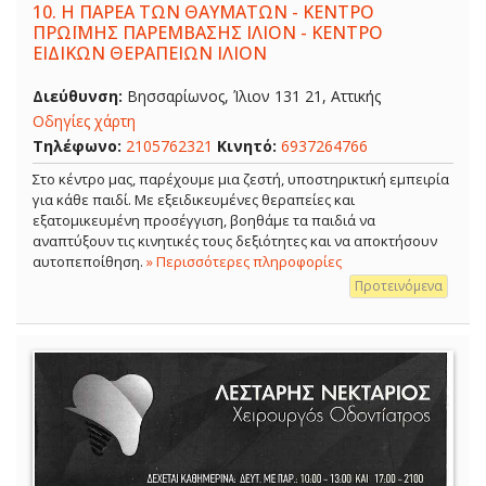
10.
Η ΠΑΡΕΑ ΤΩΝ ΘΑΥΜΑΤΩΝ - ΚΕΝΤΡΟ
ΠΡΩΪΜΗΣ ΠΑΡΕΜΒΑΣΗΣ ΙΛΙΟΝ - ΚΕΝΤΡΟ
ΕΙΔΙΚΩΝ ΘΕΡΑΠΕΙΩΝ ΙΛΙΟΝ
Διεύθυνση:
Βησσαρίωνος, Ίλιον 131 21, Αττικής
Οδηγίες χάρτη
Τηλέφωνο:
2105762321
Κινητό:
6937264766
Στο κέντρο μας, παρέχουμε μια ζεστή, υποστηρικτική εμπειρία
για κάθε παιδί. Με εξειδικευμένες θεραπείες και
εξατομικευμένη προσέγγιση, βοηθάμε τα παιδιά να
αναπτύξουν τις κινητικές τους δεξιότητες και να αποκτήσουν
αυτοπεποίθηση.
» Περισσότερες πληροφορίες
Προτεινόμενα