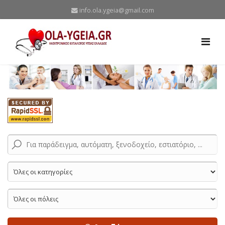
info.ola.ygeia@gmail.com