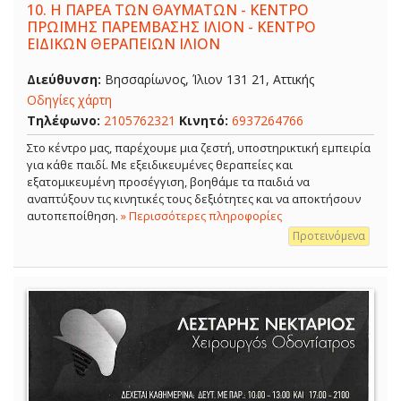
10.
Η ΠΑΡΕΑ ΤΩΝ ΘΑΥΜΑΤΩΝ - ΚΕΝΤΡΟ
ΠΡΩΪΜΗΣ ΠΑΡΕΜΒΑΣΗΣ ΙΛΙΟΝ - ΚΕΝΤΡΟ
ΕΙΔΙΚΩΝ ΘΕΡΑΠΕΙΩΝ ΙΛΙΟΝ
Διεύθυνση:
Βησσαρίωνος, Ίλιον 131 21, Αττικής
Οδηγίες χάρτη
Τηλέφωνο:
2105762321
Κινητό:
6937264766
Στο κέντρο μας, παρέχουμε μια ζεστή, υποστηρικτική εμπειρία
για κάθε παιδί. Με εξειδικευμένες θεραπείες και
εξατομικευμένη προσέγγιση, βοηθάμε τα παιδιά να
αναπτύξουν τις κινητικές τους δεξιότητες και να αποκτήσουν
αυτοπεποίθηση.
» Περισσότερες πληροφορίες
Προτεινόμενα