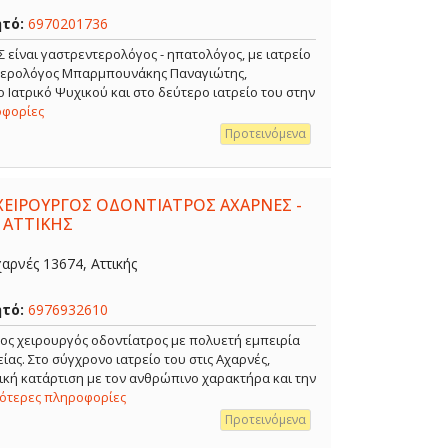
ητό:
6970201736
ναι γαστρεντερολόγος - ηπατολόγος, με ιατρείο
ντερολόγος Μπαρμπουνάκης Παναγιώτης,
 Ιατρικό Ψυχικού και στο δεύτερο ιατρείο του στην
οφορίες
Προτεινόμενα
ΧΕΙΡΟΥΡΓΟΣ ΟΔΟΝΤΙΑΤΡΟΣ ΑΧΑΡΝΕΣ -
 ΑΤΤΙΚΗΣ
αρνές 13674, Αττικής
ητό:
6976932610
ρος χειρουργός οδοντίατρος με πολυετή εμπειρία
ίας. Στο σύγχρονο ιατρείο του στις Αχαρνές,
κή κατάρτιση με τον ανθρώπινο χαρακτήρα και την
σότερες πληροφορίες
Προτεινόμενα