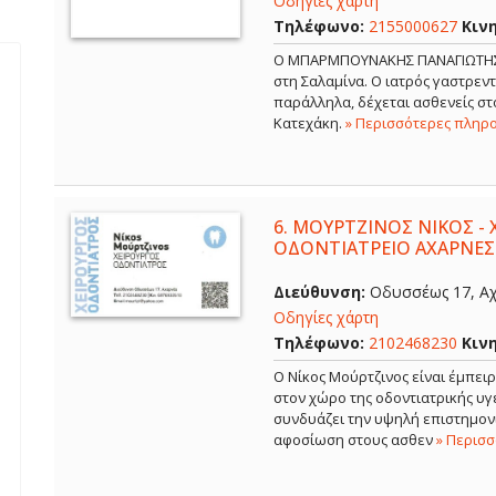
Οδηγίες χάρτη
Τηλέφωνο:
2155000627
Κιν
Ο ΜΠΑΡΜΠΟΥΝΑΚΗΣ ΠΑΝΑΓΙΩΤΗΣ εί
στη Σαλαμίνα. Ο ιατρός γαστρε
παράλληλα, δέχεται ασθενείς στο
Κατεχάκη.
» Περισσότερες πληρ
6.
ΜΟΥΡΤΖΙΝΟΣ ΝΙΚΟΣ - 
ΟΔΟΝΤΙΑΤΡΕΙΟ ΑΧΑΡΝΕΣ
Διεύθυνση:
Οδυσσέως 17, Αχ
Οδηγίες χάρτη
Τηλέφωνο:
2102468230
Κιν
Ο Νίκος Μούρτζινος είναι έμπει
στον χώρο της οδοντιατρικής υγε
συνδυάζει την υψηλή επιστημονι
αφοσίωση στους ασθεν
» Περισ