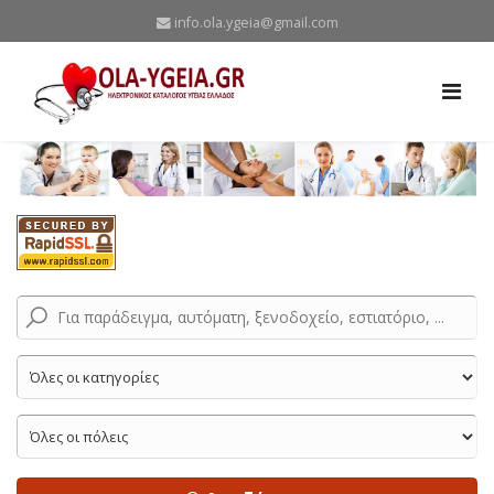
info.ola.ygeia@gmail.com