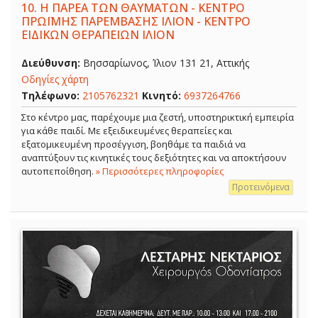
10.
Η ΠΑΡΕΑ ΤΩΝ ΘΑΥΜΑΤΩΝ - ΚΕΝΤΡΟ
ΠΡΩΪΜΗΣ ΠΑΡΕΜΒΑΣΗΣ ΙΛΙΟΝ - ΚΕΝΤΡΟ
ΕΙΔΙΚΩΝ ΘΕΡΑΠΕΙΩΝ ΙΛΙΟΝ
Διεύθυνση:
Βησσαρίωνος, Ίλιον 131 21, Αττικής
Οδηγίες χάρτη
Τηλέφωνο:
2105762321
Κινητό:
6937264766
Στο κέντρο μας, παρέχουμε μια ζεστή, υποστηρικτική εμπειρία
για κάθε παιδί. Με εξειδικευμένες θεραπείες και
εξατομικευμένη προσέγγιση, βοηθάμε τα παιδιά να
αναπτύξουν τις κινητικές τους δεξιότητες και να αποκτήσουν
αυτοπεποίθηση.
» Περισσότερες πληροφορίες
Προτεινόμενα