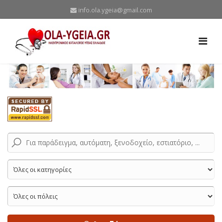
info.ola.ygeia@gmail.com