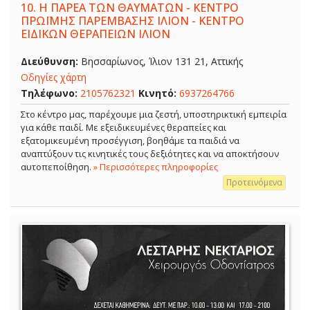
10.
Η ΠΑΡΕΑ ΤΩΝ ΘΑΥΜΑΤΩΝ - ΚΕΝΤΡΟ
ΠΡΩΪΜΗΣ ΠΑΡΕΜΒΑΣΗΣ ΙΛΙΟΝ - ΚΕΝΤΡΟ
ΕΙΔΙΚΩΝ ΘΕΡΑΠΕΙΩΝ ΙΛΙΟΝ
Διεύθυνση:
Βησσαρίωνος, Ίλιον 131 21, Αττικής
Οδηγίες χάρτη
Τηλέφωνο:
2105762321
Κινητό:
6937264766
Στο κέντρο μας, παρέχουμε μια ζεστή, υποστηρικτική εμπειρία
για κάθε παιδί. Με εξειδικευμένες θεραπείες και
εξατομικευμένη προσέγγιση, βοηθάμε τα παιδιά να
αναπτύξουν τις κινητικές τους δεξιότητες και να αποκτήσουν
αυτοπεποίθηση.
» Περισσότερες πληροφορίες
Προτεινόμενα