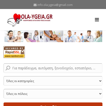
info.ola.ygeia@gmail.com