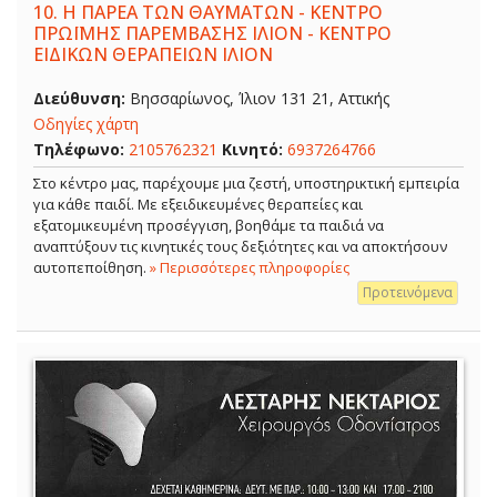
10.
Η ΠΑΡΕΑ ΤΩΝ ΘΑΥΜΑΤΩΝ - ΚΕΝΤΡΟ
ΠΡΩΪΜΗΣ ΠΑΡΕΜΒΑΣΗΣ ΙΛΙΟΝ - ΚΕΝΤΡΟ
ΕΙΔΙΚΩΝ ΘΕΡΑΠΕΙΩΝ ΙΛΙΟΝ
Διεύθυνση:
Βησσαρίωνος, Ίλιον 131 21, Αττικής
Οδηγίες χάρτη
Τηλέφωνο:
2105762321
Κινητό:
6937264766
Στο κέντρο μας, παρέχουμε μια ζεστή, υποστηρικτική εμπειρία
για κάθε παιδί. Με εξειδικευμένες θεραπείες και
εξατομικευμένη προσέγγιση, βοηθάμε τα παιδιά να
αναπτύξουν τις κινητικές τους δεξιότητες και να αποκτήσουν
αυτοπεποίθηση.
» Περισσότερες πληροφορίες
Προτεινόμενα