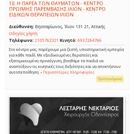
10.
Η ΠΑΡΕΑ ΤΩΝ ΘΑΥΜΑΤΩΝ - ΚΕΝΤΡΟ
ΠΡΩΪΜΗΣ ΠΑΡΕΜΒΑΣΗΣ ΙΛΙΟΝ - ΚΕΝΤΡΟ
ΕΙΔΙΚΩΝ ΘΕΡΑΠΕΙΩΝ ΙΛΙΟΝ
Διεύθυνση:
Βησσαρίωνος, Ίλιον 131 21, Αττικής
Οδηγίες χάρτη
Τηλέφωνο:
2105762321
Κινητό:
6937264766
Στο κέντρο μας, παρέχουμε μια ζεστή, υποστηρικτική εμπειρία
για κάθε παιδί. Με εξειδικευμένες θεραπείες και
εξατομικευμένη προσέγγιση, βοηθάμε τα παιδιά να
αναπτύξουν τις κινητικές τους δεξιότητες και να αποκτήσουν
αυτοπεποίθηση.
» Περισσότερες πληροφορίες
Προτεινόμενα