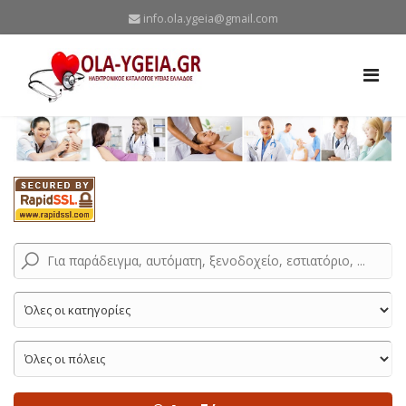
info.ola.ygeia@gmail.com