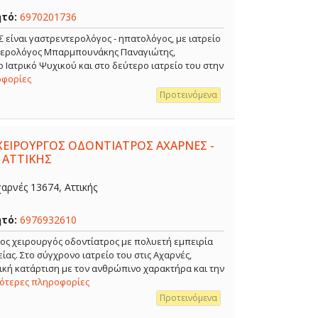
ητό:
6970201736
ναι γαστρεντερολόγος - ηπατολόγος, με ιατρείο
ντερολόγος Μπαρμπουνάκης Παναγιώτης,
 Ιατρικό Ψυχικού και στο δεύτερο ιατρείο του στην
οφορίες
Προτεινόμενα
ΧΕΙΡΟΥΡΓΟΣ ΟΔΟΝΤΙΑΤΡΟΣ ΑΧΑΡΝΕΣ -
 ΑΤΤΙΚΗΣ
αρνές 13674, Αττικής
ητό:
6976932610
ρος χειρουργός οδοντίατρος με πολυετή εμπειρία
ίας. Στο σύγχρονο ιατρείο του στις Αχαρνές,
κή κατάρτιση με τον ανθρώπινο χαρακτήρα και την
σότερες πληροφορίες
Προτεινόμενα