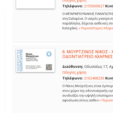
Οδηγίες χάρτη
Τηλέφωνο:
2155000627
Κιν
Ο ΜΠΑΡΜΠΟΥΝΑΚΗΣ ΠΑΝΑΓΙΩΤΗΣ εί
στη Σαλαμίνα. Ο ιατρός γαστρε
παράλληλα, δέχεται ασθενείς στο
Κατεχάκη.
» Περισσότερες πληρ
6.
ΜΟΥΡΤΖΙΝΟΣ ΝΙΚΟΣ - 
ΟΔΟΝΤΙΑΤΡΕΙΟ ΑΧΑΡΝΕΣ
Διεύθυνση:
Οδυσσέως 17, Αχ
Οδηγίες χάρτη
Τηλέφωνο:
2102468230
Κιν
Ο Νίκος Μούρτζινος είναι έμπει
στον χώρο της οδοντιατρικής υγε
συνδυάζει την υψηλή επιστημονι
αφοσίωση στους ασθεν
» Περισ