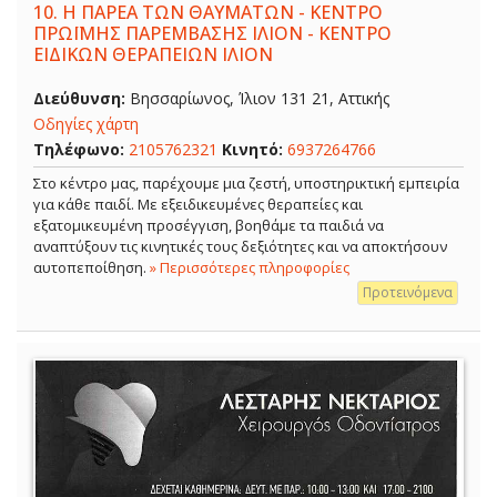
10.
Η ΠΑΡΕΑ ΤΩΝ ΘΑΥΜΑΤΩΝ - ΚΕΝΤΡΟ
ΠΡΩΪΜΗΣ ΠΑΡΕΜΒΑΣΗΣ ΙΛΙΟΝ - ΚΕΝΤΡΟ
ΕΙΔΙΚΩΝ ΘΕΡΑΠΕΙΩΝ ΙΛΙΟΝ
Διεύθυνση:
Βησσαρίωνος, Ίλιον 131 21, Αττικής
Οδηγίες χάρτη
Τηλέφωνο:
2105762321
Κινητό:
6937264766
Στο κέντρο μας, παρέχουμε μια ζεστή, υποστηρικτική εμπειρία
για κάθε παιδί. Με εξειδικευμένες θεραπείες και
εξατομικευμένη προσέγγιση, βοηθάμε τα παιδιά να
αναπτύξουν τις κινητικές τους δεξιότητες και να αποκτήσουν
αυτοπεποίθηση.
» Περισσότερες πληροφορίες
Προτεινόμενα