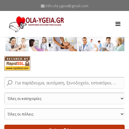
info.ola.ygeia@gmail.com