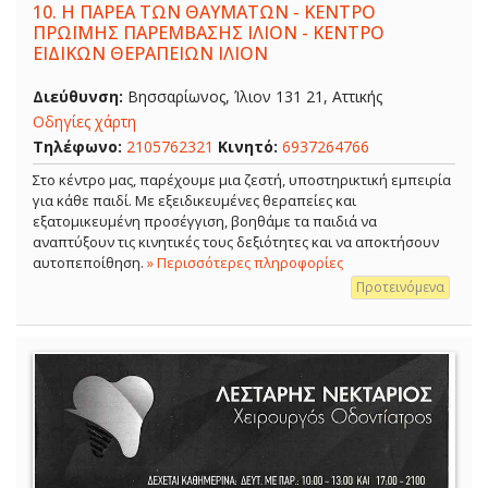
10.
Η ΠΑΡΕΑ ΤΩΝ ΘΑΥΜΑΤΩΝ - ΚΕΝΤΡΟ
ΠΡΩΪΜΗΣ ΠΑΡΕΜΒΑΣΗΣ ΙΛΙΟΝ - ΚΕΝΤΡΟ
ΕΙΔΙΚΩΝ ΘΕΡΑΠΕΙΩΝ ΙΛΙΟΝ
Διεύθυνση:
Βησσαρίωνος, Ίλιον 131 21, Αττικής
Οδηγίες χάρτη
Τηλέφωνο:
2105762321
Κινητό:
6937264766
Στο κέντρο μας, παρέχουμε μια ζεστή, υποστηρικτική εμπειρία
για κάθε παιδί. Με εξειδικευμένες θεραπείες και
εξατομικευμένη προσέγγιση, βοηθάμε τα παιδιά να
αναπτύξουν τις κινητικές τους δεξιότητες και να αποκτήσουν
αυτοπεποίθηση.
» Περισσότερες πληροφορίες
Προτεινόμενα