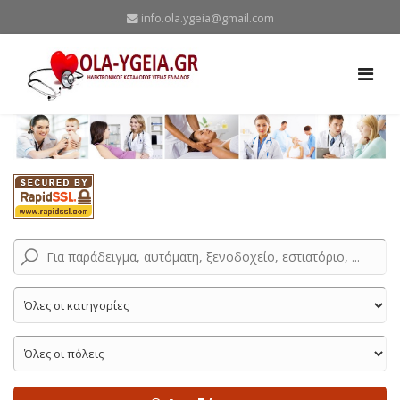
info.ola.ygeia@gmail.com