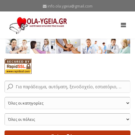
info.ola.ygeia@gmail.com