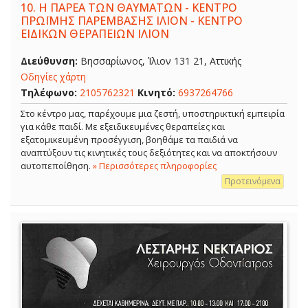
10.
Η ΠΑΡΕΑ ΤΩΝ ΘΑΥΜΑΤΩΝ - ΚΕΝΤΡΟ
ΠΡΩΪΜΗΣ ΠΑΡΕΜΒΑΣΗΣ ΙΛΙΟΝ - ΚΕΝΤΡΟ
ΕΙΔΙΚΩΝ ΘΕΡΑΠΕΙΩΝ ΙΛΙΟΝ
Διεύθυνση:
Βησσαρίωνος, Ίλιον 131 21, Αττικής
Οδηγίες χάρτη
Τηλέφωνο:
2105762321
Κινητό:
6937264766
Στο κέντρο μας, παρέχουμε μια ζεστή, υποστηρικτική εμπειρία
για κάθε παιδί. Με εξειδικευμένες θεραπείες και
εξατομικευμένη προσέγγιση, βοηθάμε τα παιδιά να
αναπτύξουν τις κινητικές τους δεξιότητες και να αποκτήσουν
αυτοπεποίθηση.
» Περισσότερες πληροφορίες
Προτεινόμενα