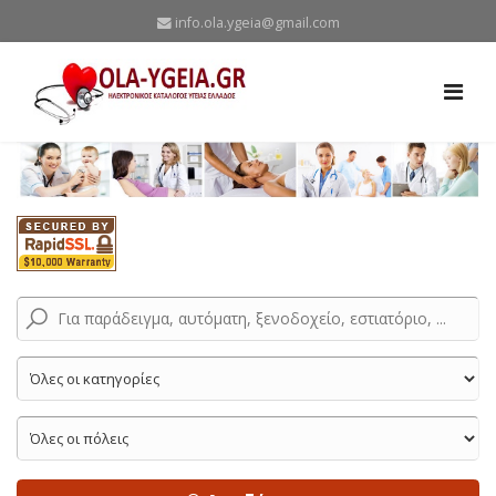
info.ola.ygeia@gmail.com