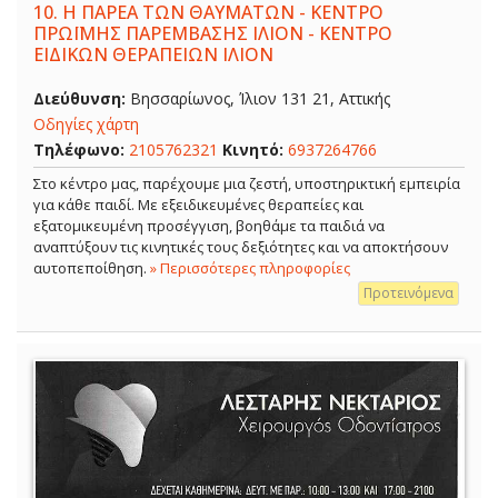
10.
Η ΠΑΡΕΑ ΤΩΝ ΘΑΥΜΑΤΩΝ - ΚΕΝΤΡΟ
ΠΡΩΪΜΗΣ ΠΑΡΕΜΒΑΣΗΣ ΙΛΙΟΝ - ΚΕΝΤΡΟ
ΕΙΔΙΚΩΝ ΘΕΡΑΠΕΙΩΝ ΙΛΙΟΝ
Διεύθυνση:
Βησσαρίωνος, Ίλιον 131 21, Αττικής
Οδηγίες χάρτη
Τηλέφωνο:
2105762321
Κινητό:
6937264766
Στο κέντρο μας, παρέχουμε μια ζεστή, υποστηρικτική εμπειρία
για κάθε παιδί. Με εξειδικευμένες θεραπείες και
εξατομικευμένη προσέγγιση, βοηθάμε τα παιδιά να
αναπτύξουν τις κινητικές τους δεξιότητες και να αποκτήσουν
αυτοπεποίθηση.
» Περισσότερες πληροφορίες
Προτεινόμενα