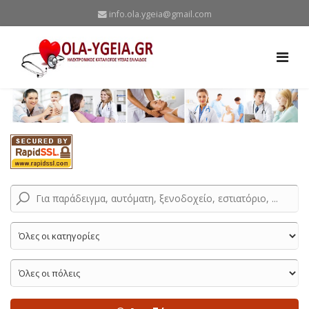
info.ola.ygeia@gmail.com