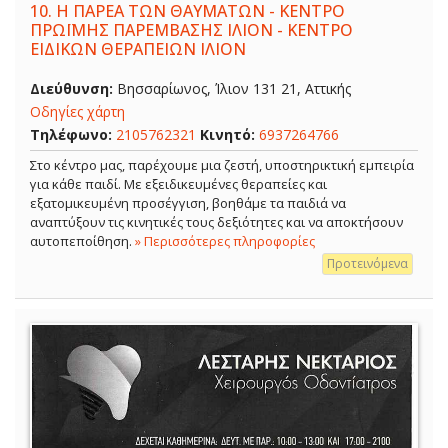
10.
Η ΠΑΡΕΑ ΤΩΝ ΘΑΥΜΑΤΩΝ - ΚΕΝΤΡΟ
ΠΡΩΪΜΗΣ ΠΑΡΕΜΒΑΣΗΣ ΙΛΙΟΝ - ΚΕΝΤΡΟ
ΕΙΔΙΚΩΝ ΘΕΡΑΠΕΙΩΝ ΙΛΙΟΝ
Διεύθυνση:
Βησσαρίωνος, Ίλιον 131 21, Αττικής
Οδηγίες χάρτη
Τηλέφωνο:
2105762321
Κινητό:
6937264766
Στο κέντρο μας, παρέχουμε μια ζεστή, υποστηρικτική εμπειρία
για κάθε παιδί. Με εξειδικευμένες θεραπείες και
εξατομικευμένη προσέγγιση, βοηθάμε τα παιδιά να
αναπτύξουν τις κινητικές τους δεξιότητες και να αποκτήσουν
αυτοπεποίθηση.
» Περισσότερες πληροφορίες
Προτεινόμενα