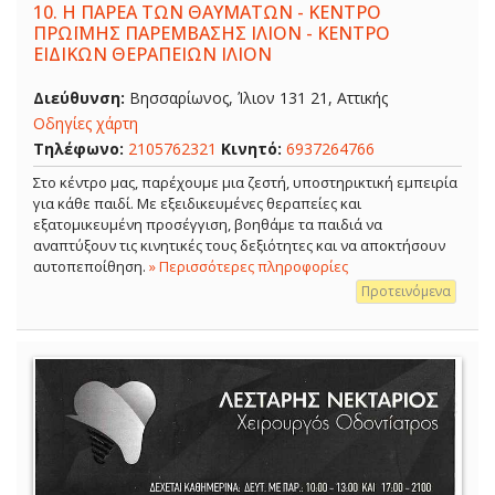
10.
Η ΠΑΡΕΑ ΤΩΝ ΘΑΥΜΑΤΩΝ - ΚΕΝΤΡΟ
ΠΡΩΪΜΗΣ ΠΑΡΕΜΒΑΣΗΣ ΙΛΙΟΝ - ΚΕΝΤΡΟ
ΕΙΔΙΚΩΝ ΘΕΡΑΠΕΙΩΝ ΙΛΙΟΝ
Διεύθυνση:
Βησσαρίωνος, Ίλιον 131 21, Αττικής
Οδηγίες χάρτη
Τηλέφωνο:
2105762321
Κινητό:
6937264766
Στο κέντρο μας, παρέχουμε μια ζεστή, υποστηρικτική εμπειρία
για κάθε παιδί. Με εξειδικευμένες θεραπείες και
εξατομικευμένη προσέγγιση, βοηθάμε τα παιδιά να
αναπτύξουν τις κινητικές τους δεξιότητες και να αποκτήσουν
αυτοπεποίθηση.
» Περισσότερες πληροφορίες
Προτεινόμενα