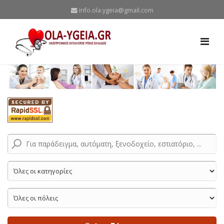
info.ola.ygeia@gmail.com