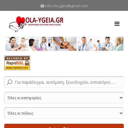
info.ola.ygeia@gmail.com