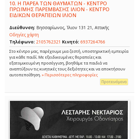
10.
Η ΠΑΡΕΑ ΤΩΝ ΘΑΥΜΑΤΩΝ - ΚΕΝΤΡΟ
ΠΡΩΪΜΗΣ ΠΑΡΕΜΒΑΣΗΣ ΙΛΙΟΝ - ΚΕΝΤΡΟ
ΕΙΔΙΚΩΝ ΘΕΡΑΠΕΙΩΝ ΙΛΙΟΝ
Διεύθυνση:
Βησσαρίωνος, Ίλιον 131 21, Αττικής
Οδηγίες χάρτη
Τηλέφωνο:
2105762321
Κινητό:
6937264766
Στο κέντρο μας, παρέχουμε μια ζεστή, υποστηρικτική εμπειρία
για κάθε παιδί. Με εξειδικευμένες θεραπείες και
εξατομικευμένη προσέγγιση, βοηθάμε τα παιδιά να
αναπτύξουν τις κινητικές τους δεξιότητες και να αποκτήσουν
αυτοπεποίθηση.
» Περισσότερες πληροφορίες
Προτεινόμενα