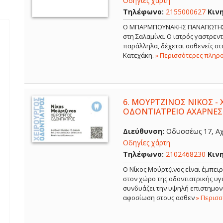
Οδηγίες χάρτη
Τηλέφωνο:
2155000627
Κιν
Ο ΜΠΑΡΜΠΟΥΝΑΚΗΣ ΠΑΝΑΓΙΩΤΗΣ εί
στη Σαλαμίνα. Ο ιατρός γαστρε
παράλληλα, δέχεται ασθενείς στο
Κατεχάκη.
» Περισσότερες πληρ
6.
ΜΟΥΡΤΖΙΝΟΣ ΝΙΚΟΣ - 
ΟΔΟΝΤΙΑΤΡΕΙΟ ΑΧΑΡΝΕΣ
Διεύθυνση:
Οδυσσέως 17, Αχ
Οδηγίες χάρτη
Τηλέφωνο:
2102468230
Κιν
Ο Νίκος Μούρτζινος είναι έμπει
στον χώρο της οδοντιατρικής υγε
συνδυάζει την υψηλή επιστημονι
αφοσίωση στους ασθεν
» Περισ