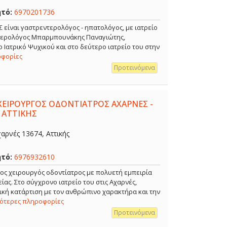
ητό:
6970201736
ναι γαστρεντερολόγος - ηπατολόγος, με ιατρείο
ντερολόγος Μπαρμπουνάκης Παναγιώτης,
 Ιατρικό Ψυχικού και στο δεύτερο ιατρείο του στην
οφορίες
Προτεινόμενα
ΧΕΙΡΟΥΡΓΟΣ ΟΔΟΝΤΙΑΤΡΟΣ ΑΧΑΡΝΕΣ -
 ΑΤΤΙΚΗΣ
αρνές 13674, Αττικής
ητό:
6976932610
ρος χειρουργός οδοντίατρος με πολυετή εμπειρία
ίας. Στο σύγχρονο ιατρείο του στις Αχαρνές,
κή κατάρτιση με τον ανθρώπινο χαρακτήρα και την
σότερες πληροφορίες
Προτεινόμενα