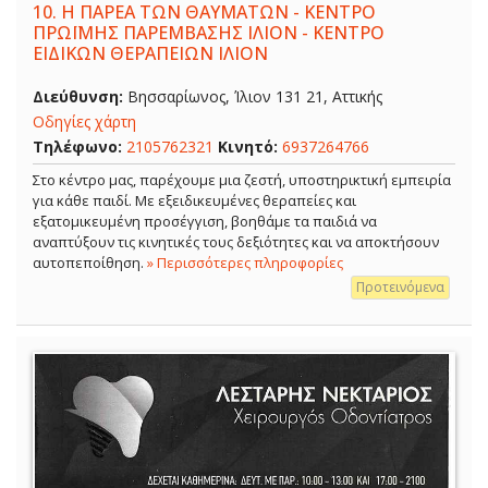
10.
Η ΠΑΡΕΑ ΤΩΝ ΘΑΥΜΑΤΩΝ - ΚΕΝΤΡΟ
ΠΡΩΪΜΗΣ ΠΑΡΕΜΒΑΣΗΣ ΙΛΙΟΝ - ΚΕΝΤΡΟ
ΕΙΔΙΚΩΝ ΘΕΡΑΠΕΙΩΝ ΙΛΙΟΝ
Διεύθυνση:
Βησσαρίωνος, Ίλιον 131 21, Αττικής
Οδηγίες χάρτη
Τηλέφωνο:
2105762321
Κινητό:
6937264766
Στο κέντρο μας, παρέχουμε μια ζεστή, υποστηρικτική εμπειρία
για κάθε παιδί. Με εξειδικευμένες θεραπείες και
εξατομικευμένη προσέγγιση, βοηθάμε τα παιδιά να
αναπτύξουν τις κινητικές τους δεξιότητες και να αποκτήσουν
αυτοπεποίθηση.
» Περισσότερες πληροφορίες
Προτεινόμενα