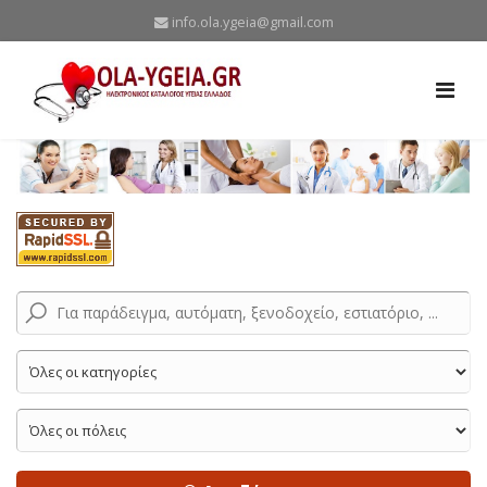
info.ola.ygeia@gmail.com