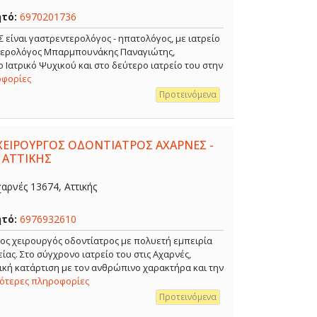
ητό:
6970201736
ναι γαστρεντερολόγος - ηπατολόγος, με ιατρείο
ντερολόγος Μπαρμπουνάκης Παναγιώτης,
 Ιατρικό Ψυχικού και στο δεύτερο ιατρείο του στην
οφορίες
Προτεινόμενα
ΧΕΙΡΟΥΡΓΟΣ ΟΔΟΝΤΙΑΤΡΟΣ ΑΧΑΡΝΕΣ -
 ΑΤΤΙΚΗΣ
αρνές 13674, Αττικής
ητό:
6976932610
ρος χειρουργός οδοντίατρος με πολυετή εμπειρία
ίας. Στο σύγχρονο ιατρείο του στις Αχαρνές,
κή κατάρτιση με τον ανθρώπινο χαρακτήρα και την
σότερες πληροφορίες
Προτεινόμενα