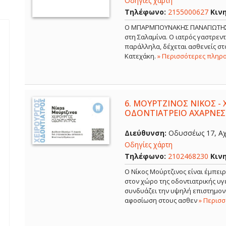
Οδηγίες χάρτη
Τηλέφωνο:
2155000627
Κιν
Ο ΜΠΑΡΜΠΟΥΝΑΚΗΣ ΠΑΝΑΓΙΩΤΗΣ εί
στη Σαλαμίνα. Ο ιατρός γαστρε
παράλληλα, δέχεται ασθενείς στο
Κατεχάκη.
» Περισσότερες πληρ
6.
ΜΟΥΡΤΖΙΝΟΣ ΝΙΚΟΣ - 
ΟΔΟΝΤΙΑΤΡΕΙΟ ΑΧΑΡΝΕΣ
Διεύθυνση:
Οδυσσέως 17, Αχ
Οδηγίες χάρτη
Τηλέφωνο:
2102468230
Κιν
Ο Νίκος Μούρτζινος είναι έμπει
στον χώρο της οδοντιατρικής υγε
συνδυάζει την υψηλή επιστημονι
αφοσίωση στους ασθεν
» Περισ