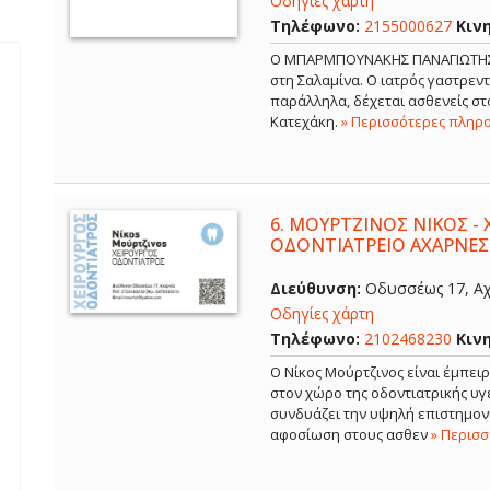
Οδηγίες χάρτη
Τηλέφωνο:
2155000627
Κιν
Ο ΜΠΑΡΜΠΟΥΝΑΚΗΣ ΠΑΝΑΓΙΩΤΗΣ εί
στη Σαλαμίνα. Ο ιατρός γαστρε
παράλληλα, δέχεται ασθενείς στο
Κατεχάκη.
» Περισσότερες πληρ
6.
ΜΟΥΡΤΖΙΝΟΣ ΝΙΚΟΣ - 
ΟΔΟΝΤΙΑΤΡΕΙΟ ΑΧΑΡΝΕΣ
Διεύθυνση:
Οδυσσέως 17, Αχ
Οδηγίες χάρτη
Τηλέφωνο:
2102468230
Κιν
Ο Νίκος Μούρτζινος είναι έμπει
στον χώρο της οδοντιατρικής υγε
συνδυάζει την υψηλή επιστημονι
αφοσίωση στους ασθεν
» Περισ