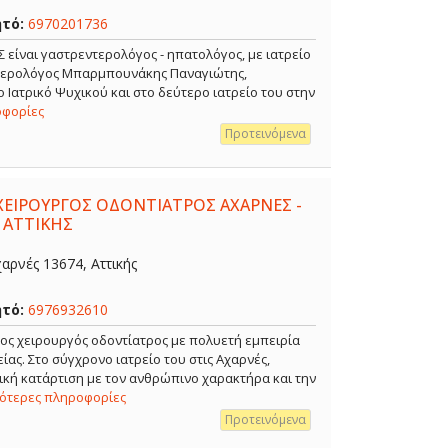
ητό:
6970201736
ναι γαστρεντερολόγος - ηπατολόγος, με ιατρείο
ντερολόγος Μπαρμπουνάκης Παναγιώτης,
 Ιατρικό Ψυχικού και στο δεύτερο ιατρείο του στην
οφορίες
Προτεινόμενα
ΧΕΙΡΟΥΡΓΟΣ ΟΔΟΝΤΙΑΤΡΟΣ ΑΧΑΡΝΕΣ -
 ΑΤΤΙΚΗΣ
αρνές 13674, Αττικής
ητό:
6976932610
ρος χειρουργός οδοντίατρος με πολυετή εμπειρία
ίας. Στο σύγχρονο ιατρείο του στις Αχαρνές,
κή κατάρτιση με τον ανθρώπινο χαρακτήρα και την
σότερες πληροφορίες
Προτεινόμενα