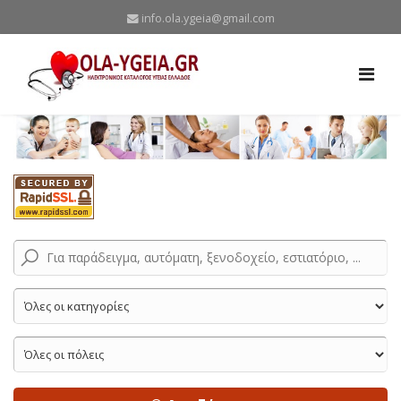
info.ola.ygeia@gmail.com