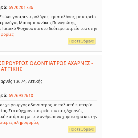
ητό:
6970201736
ναι γαστρεντερολόγος - ηπατολόγος, με ιατρείο
ντερολόγος Μπαρμπουνάκης Παναγιώτης,
 Ιατρικό Ψυχικού και στο δεύτερο ιατρείο του στην
οφορίες
Προτεινόμενα
ΧΕΙΡΟΥΡΓΟΣ ΟΔΟΝΤΙΑΤΡΟΣ ΑΧΑΡΝΕΣ -
 ΑΤΤΙΚΗΣ
αρνές 13674, Αττικής
ητό:
6976932610
ρος χειρουργός οδοντίατρος με πολυετή εμπειρία
ίας. Στο σύγχρονο ιατρείο του στις Αχαρνές,
κή κατάρτιση με τον ανθρώπινο χαρακτήρα και την
σότερες πληροφορίες
Προτεινόμενα