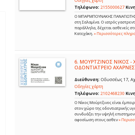
Οδηγίες χάρτη
Τηλέφωνο:
2155000627
Κιν
Ο ΜΠΑΡΜΠΟΥΝΑΚΗΣ ΠΑΝΑΓΙΩΤΗΣ εί
στη Σαλαμίνα. Ο ιατρός γαστρε
παράλληλα, δέχεται ασθενείς στο
Κατεχάκη.
» Περισσότερες πληρ
6.
ΜΟΥΡΤΖΙΝΟΣ ΝΙΚΟΣ - 
ΟΔΟΝΤΙΑΤΡΕΙΟ ΑΧΑΡΝΕΣ
Διεύθυνση:
Οδυσσέως 17, Αχ
Οδηγίες χάρτη
Τηλέφωνο:
2102468230
Κιν
Ο Νίκος Μούρτζινος είναι έμπει
στον χώρο της οδοντιατρικής υγε
συνδυάζει την υψηλή επιστημονι
αφοσίωση στους ασθεν
» Περισ