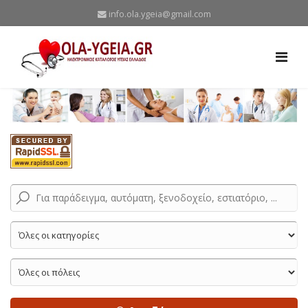
info.ola.ygeia@gmail.com