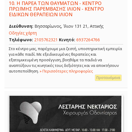
10.
Η ΠΑΡΕΑ ΤΩΝ ΘΑΥΜΑΤΩΝ - ΚΕΝΤΡΟ
ΠΡΩΪΜΗΣ ΠΑΡΕΜΒΑΣΗΣ ΙΛΙΟΝ - ΚΕΝΤΡΟ
ΕΙΔΙΚΩΝ ΘΕΡΑΠΕΙΩΝ ΙΛΙΟΝ
Διεύθυνση:
Βησσαρίωνος, Ίλιον 131 21, Αττικής
Οδηγίες χάρτη
Τηλέφωνο:
2105762321
Κινητό:
6937264766
Στο κέντρο μας, παρέχουμε μια ζεστή, υποστηρικτική εμπειρία
για κάθε παιδί. Με εξειδικευμένες θεραπείες και
εξατομικευμένη προσέγγιση, βοηθάμε τα παιδιά να
αναπτύξουν τις κινητικές τους δεξιότητες και να αποκτήσουν
αυτοπεποίθηση.
» Περισσότερες πληροφορίες
Προτεινόμενα