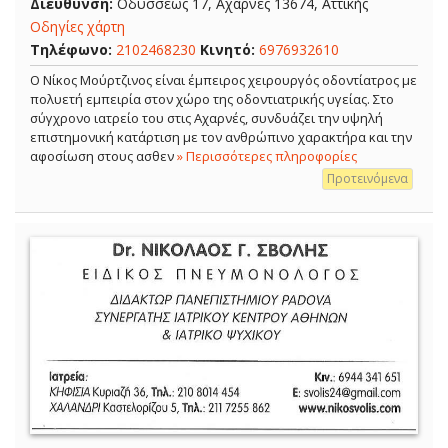
Διεύθυνση:
Οδυσσέως 17, Αχαρνές 13674, Αττικής
Οδηγίες χάρτη
Τηλέφωνο:
2102468230
Κινητό:
6976932610
Ο Νίκος Μούρτζινος είναι έμπειρος χειρουργός οδοντίατρος με
πολυετή εμπειρία στον χώρο της οδοντιατρικής υγείας. Στο
σύγχρονο ιατρείο του στις Αχαρνές, συνδυάζει την υψηλή
επιστημονική κατάρτιση με τον ανθρώπινο χαρακτήρα και την
αφοσίωση στους ασθεν
» Περισσότερες πληροφορίες
Προτεινόμενα