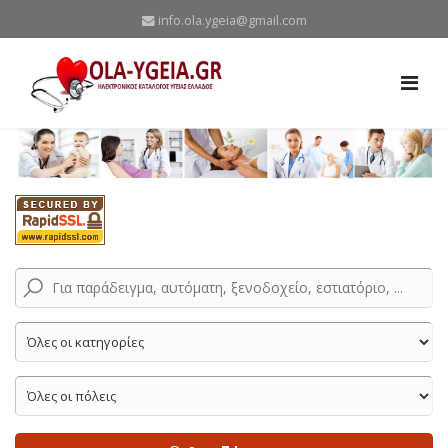
info.ola.ygeia@gmail.com