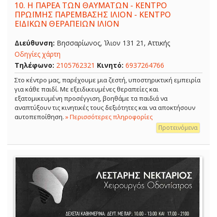
10.
Η ΠΑΡΕΑ ΤΩΝ ΘΑΥΜΑΤΩΝ - ΚΕΝΤΡΟ
ΠΡΩΪΜΗΣ ΠΑΡΕΜΒΑΣΗΣ ΙΛΙΟΝ - ΚΕΝΤΡΟ
ΕΙΔΙΚΩΝ ΘΕΡΑΠΕΙΩΝ ΙΛΙΟΝ
Διεύθυνση:
Βησσαρίωνος, Ίλιον 131 21, Αττικής
Οδηγίες χάρτη
Τηλέφωνο:
2105762321
Κινητό:
6937264766
Στο κέντρο μας, παρέχουμε μια ζεστή, υποστηρικτική εμπειρία
για κάθε παιδί. Με εξειδικευμένες θεραπείες και
εξατομικευμένη προσέγγιση, βοηθάμε τα παιδιά να
αναπτύξουν τις κινητικές τους δεξιότητες και να αποκτήσουν
αυτοπεποίθηση.
» Περισσότερες πληροφορίες
Προτεινόμενα