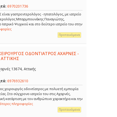
ητό:
6970201736
ναι γαστρεντερολόγος - ηπατολόγος, με ιατρείο
ντερολόγος Μπαρμπουνάκης Παναγιώτης,
 Ιατρικό Ψυχικού και στο δεύτερο ιατρείο του στην
οφορίες
Προτεινόμενα
ΧΕΙΡΟΥΡΓΟΣ ΟΔΟΝΤΙΑΤΡΟΣ ΑΧΑΡΝΕΣ -
 ΑΤΤΙΚΗΣ
αρνές 13674, Αττικής
ητό:
6976932610
ρος χειρουργός οδοντίατρος με πολυετή εμπειρία
ίας. Στο σύγχρονο ιατρείο του στις Αχαρνές,
κή κατάρτιση με τον ανθρώπινο χαρακτήρα και την
σότερες πληροφορίες
Προτεινόμενα