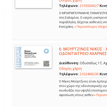
Οδηγίες χάρτη
Τηλέφωνο:
2155000627
Κιν
Ο ΜΠΑΡΜΠΟΥΝΑΚΗΣ ΠΑΝΑΓΙΩΤΗΣ εί
στη Σαλαμίνα. Ο ιατρός γαστρε
παράλληλα, δέχεται ασθενείς στο
Κατεχάκη.
» Περισσότερες πληρ
6.
ΜΟΥΡΤΖΙΝΟΣ ΝΙΚΟΣ - 
ΟΔΟΝΤΙΑΤΡΕΙΟ ΑΧΑΡΝΕΣ
Διεύθυνση:
Οδυσσέως 17, Αχ
Οδηγίες χάρτη
Τηλέφωνο:
2102468230
Κιν
Ο Νίκος Μούρτζινος είναι έμπει
στον χώρο της οδοντιατρικής υγε
συνδυάζει την υψηλή επιστημονι
αφοσίωση στους ασθεν
» Περισ