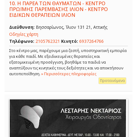
10.
Η ΠΑΡΕΑ ΤΩΝ ΘΑΥΜΑΤΩΝ - ΚΕΝΤΡΟ
ΠΡΩΪΜΗΣ ΠΑΡΕΜΒΑΣΗΣ ΙΛΙΟΝ - ΚΕΝΤΡΟ
ΕΙΔΙΚΩΝ ΘΕΡΑΠΕΙΩΝ ΙΛΙΟΝ
Διεύθυνση:
Βησσαρίωνος, Ίλιον 131 21, Αττικής
Οδηγίες χάρτη
Τηλέφωνο:
2105762321
Κινητό:
6937264766
Στο κέντρο μας, παρέχουμε μια ζεστή, υποστηρικτική εμπειρία
για κάθε παιδί. Με εξειδικευμένες θεραπείες και
εξατομικευμένη προσέγγιση, βοηθάμε τα παιδιά να
αναπτύξουν τις κινητικές τους δεξιότητες και να αποκτήσουν
αυτοπεποίθηση.
» Περισσότερες πληροφορίες
Προτεινόμενα