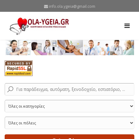
info.ola.ygeia@gmail.com