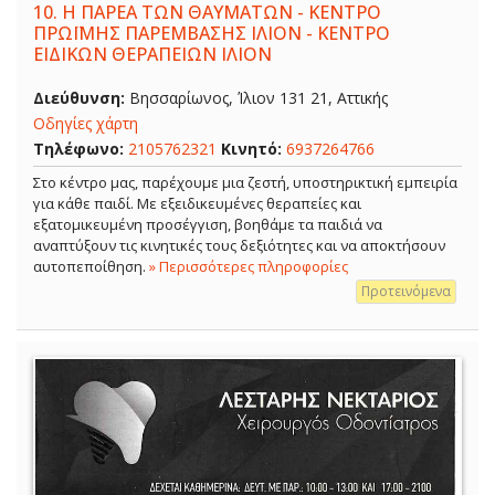
10.
Η ΠΑΡΕΑ ΤΩΝ ΘΑΥΜΑΤΩΝ - ΚΕΝΤΡΟ
ΠΡΩΪΜΗΣ ΠΑΡΕΜΒΑΣΗΣ ΙΛΙΟΝ - ΚΕΝΤΡΟ
ΕΙΔΙΚΩΝ ΘΕΡΑΠΕΙΩΝ ΙΛΙΟΝ
Διεύθυνση:
Βησσαρίωνος, Ίλιον 131 21, Αττικής
Οδηγίες χάρτη
Τηλέφωνο:
2105762321
Κινητό:
6937264766
Στο κέντρο μας, παρέχουμε μια ζεστή, υποστηρικτική εμπειρία
για κάθε παιδί. Με εξειδικευμένες θεραπείες και
εξατομικευμένη προσέγγιση, βοηθάμε τα παιδιά να
αναπτύξουν τις κινητικές τους δεξιότητες και να αποκτήσουν
αυτοπεποίθηση.
» Περισσότερες πληροφορίες
Προτεινόμενα