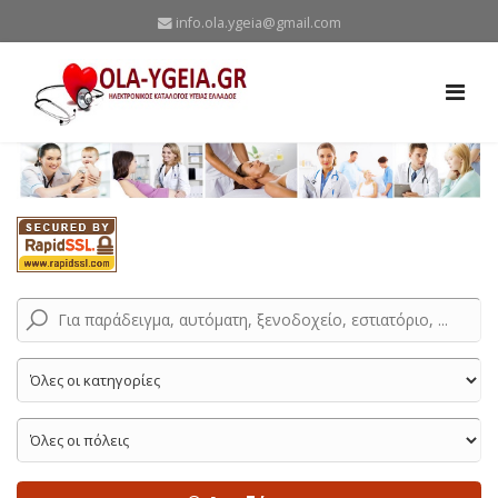
info.ola.ygeia@gmail.com