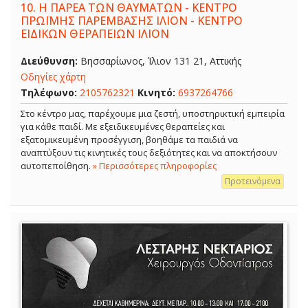
10.
Η ΠΑΡΕΑ ΤΩΝ ΘΑΥΜΑΤΩΝ - ΚΕΝΤΡΟ
ΠΡΩΪΜΗΣ ΠΑΡΕΜΒΑΣΗΣ ΙΛΙΟΝ - ΚΕΝΤΡΟ
ΕΙΔΙΚΩΝ ΘΕΡΑΠΕΙΩΝ ΙΛΙΟΝ
Διεύθυνση:
Βησσαρίωνος, Ίλιον 131 21, Αττικής
Οδηγίες χάρτη
Τηλέφωνο:
2105762321
Κινητό:
6937264766
Στο κέντρο μας, παρέχουμε μια ζεστή, υποστηρικτική εμπειρία
για κάθε παιδί. Με εξειδικευμένες θεραπείες και
εξατομικευμένη προσέγγιση, βοηθάμε τα παιδιά να
αναπτύξουν τις κινητικές τους δεξιότητες και να αποκτήσουν
αυτοπεποίθηση.
» Περισσότερες πληροφορίες
Προτεινόμενα