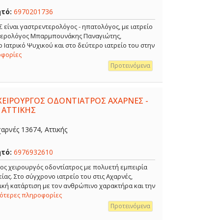
ητό:
6970201736
ναι γαστρεντερολόγος - ηπατολόγος, με ιατρείο
ντερολόγος Μπαρμπουνάκης Παναγιώτης,
 Ιατρικό Ψυχικού και στο δεύτερο ιατρείο του στην
οφορίες
Προτεινόμενα
ΧΕΙΡΟΥΡΓΟΣ ΟΔΟΝΤΙΑΤΡΟΣ ΑΧΑΡΝΕΣ -
 ΑΤΤΙΚΗΣ
αρνές 13674, Αττικής
ητό:
6976932610
ρος χειρουργός οδοντίατρος με πολυετή εμπειρία
ίας. Στο σύγχρονο ιατρείο του στις Αχαρνές,
κή κατάρτιση με τον ανθρώπινο χαρακτήρα και την
σότερες πληροφορίες
Προτεινόμενα