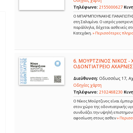
Οδηγίες χάρτη
Τηλέφωνο:
2155000627
Κιν
Ο ΜΠΑΡΜΠΟΥΝΑΚΗΣ ΠΑΝΑΓΙΩΤΗΣ εί
στη Σαλαμίνα. Ο ιατρός γαστρε
παράλληλα, δέχεται ασθενείς στο
Κατεχάκη.
» Περισσότερες πληρ
6.
ΜΟΥΡΤΖΙΝΟΣ ΝΙΚΟΣ - 
ΟΔΟΝΤΙΑΤΡΕΙΟ ΑΧΑΡΝΕΣ
Διεύθυνση:
Οδυσσέως 17, Αχ
Οδηγίες χάρτη
Τηλέφωνο:
2102468230
Κιν
Ο Νίκος Μούρτζινος είναι έμπει
στον χώρο της οδοντιατρικής υγε
συνδυάζει την υψηλή επιστημονι
αφοσίωση στους ασθεν
» Περισ