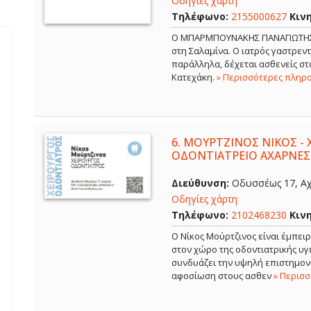
Οδηγίες χάρτη
Τηλέφωνο:
2155000627
Κιν
Ο ΜΠΑΡΜΠΟΥΝΑΚΗΣ ΠΑΝΑΓΙΩΤΗΣ εί
στη Σαλαμίνα. Ο ιατρός γαστρε
παράλληλα, δέχεται ασθενείς στο
Κατεχάκη.
» Περισσότερες πληρ
6.
ΜΟΥΡΤΖΙΝΟΣ ΝΙΚΟΣ - 
ΟΔΟΝΤΙΑΤΡΕΙΟ ΑΧΑΡΝΕΣ
Διεύθυνση:
Οδυσσέως 17, Αχ
Οδηγίες χάρτη
Τηλέφωνο:
2102468230
Κιν
Ο Νίκος Μούρτζινος είναι έμπει
στον χώρο της οδοντιατρικής υγε
συνδυάζει την υψηλή επιστημονι
αφοσίωση στους ασθεν
» Περισ