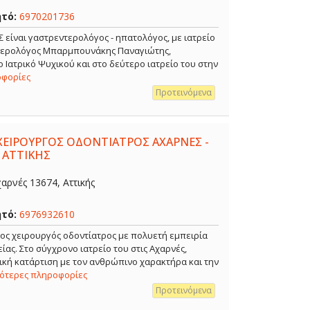
ητό:
6970201736
ναι γαστρεντερολόγος - ηπατολόγος, με ιατρείο
ντερολόγος Μπαρμπουνάκης Παναγιώτης,
 Ιατρικό Ψυχικού και στο δεύτερο ιατρείο του στην
οφορίες
Προτεινόμενα
ΧΕΙΡΟΥΡΓΟΣ ΟΔΟΝΤΙΑΤΡΟΣ ΑΧΑΡΝΕΣ -
 ΑΤΤΙΚΗΣ
αρνές 13674, Αττικής
ητό:
6976932610
ρος χειρουργός οδοντίατρος με πολυετή εμπειρία
ίας. Στο σύγχρονο ιατρείο του στις Αχαρνές,
κή κατάρτιση με τον ανθρώπινο χαρακτήρα και την
σότερες πληροφορίες
Προτεινόμενα