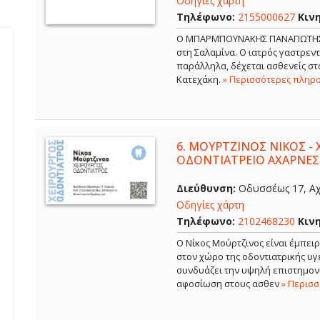
Οδηγίες χάρτη
Τηλέφωνο:
2155000627
Κιν
Ο ΜΠΑΡΜΠΟΥΝΑΚΗΣ ΠΑΝΑΓΙΩΤΗΣ εί
στη Σαλαμίνα. Ο ιατρός γαστρε
παράλληλα, δέχεται ασθενείς στο
Κατεχάκη.
» Περισσότερες πληρ
6.
ΜΟΥΡΤΖΙΝΟΣ ΝΙΚΟΣ - 
ΟΔΟΝΤΙΑΤΡΕΙΟ ΑΧΑΡΝΕΣ
Διεύθυνση:
Οδυσσέως 17, Αχ
Οδηγίες χάρτη
Τηλέφωνο:
2102468230
Κιν
Ο Νίκος Μούρτζινος είναι έμπει
στον χώρο της οδοντιατρικής υγε
συνδυάζει την υψηλή επιστημονι
αφοσίωση στους ασθεν
» Περισ