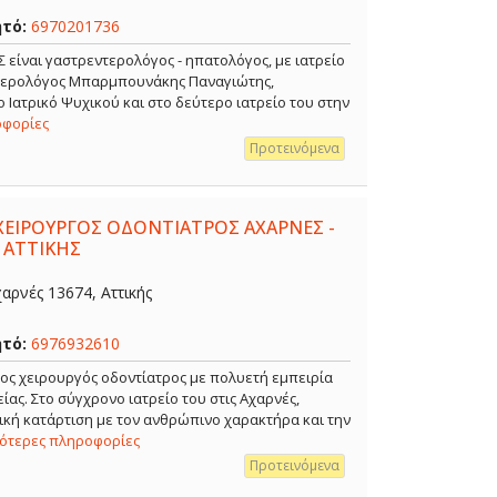
ητό:
6970201736
ναι γαστρεντερολόγος - ηπατολόγος, με ιατρείο
ντερολόγος Μπαρμπουνάκης Παναγιώτης,
 Ιατρικό Ψυχικού και στο δεύτερο ιατρείο του στην
οφορίες
Προτεινόμενα
ΧΕΙΡΟΥΡΓΟΣ ΟΔΟΝΤΙΑΤΡΟΣ ΑΧΑΡΝΕΣ -
 ΑΤΤΙΚΗΣ
αρνές 13674, Αττικής
ητό:
6976932610
ρος χειρουργός οδοντίατρος με πολυετή εμπειρία
ίας. Στο σύγχρονο ιατρείο του στις Αχαρνές,
κή κατάρτιση με τον ανθρώπινο χαρακτήρα και την
σότερες πληροφορίες
Προτεινόμενα