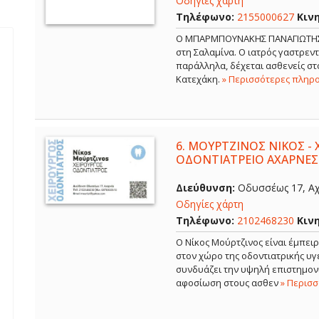
Οδηγίες χάρτη
Τηλέφωνο:
2155000627
Κιν
Ο ΜΠΑΡΜΠΟΥΝΑΚΗΣ ΠΑΝΑΓΙΩΤΗΣ εί
στη Σαλαμίνα. Ο ιατρός γαστρε
παράλληλα, δέχεται ασθενείς στο
Κατεχάκη.
» Περισσότερες πληρ
6.
ΜΟΥΡΤΖΙΝΟΣ ΝΙΚΟΣ - 
ΟΔΟΝΤΙΑΤΡΕΙΟ ΑΧΑΡΝΕΣ
Διεύθυνση:
Οδυσσέως 17, Αχ
Οδηγίες χάρτη
Τηλέφωνο:
2102468230
Κιν
Ο Νίκος Μούρτζινος είναι έμπει
στον χώρο της οδοντιατρικής υγε
συνδυάζει την υψηλή επιστημονι
αφοσίωση στους ασθεν
» Περισ