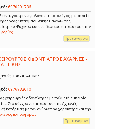
ητό:
6970201736
ναι γαστρεντερολόγος - ηπατολόγος, με ιατρείο
ντερολόγος Μπαρμπουνάκης Παναγιώτης,
 Ιατρικό Ψυχικού και στο δεύτερο ιατρείο του στην
οφορίες
Προτεινόμενα
ΧΕΙΡΟΥΡΓΟΣ ΟΔΟΝΤΙΑΤΡΟΣ ΑΧΑΡΝΕΣ -
 ΑΤΤΙΚΗΣ
αρνές 13674, Αττικής
ητό:
6976932610
ρος χειρουργός οδοντίατρος με πολυετή εμπειρία
ίας. Στο σύγχρονο ιατρείο του στις Αχαρνές,
κή κατάρτιση με τον ανθρώπινο χαρακτήρα και την
σότερες πληροφορίες
Προτεινόμενα