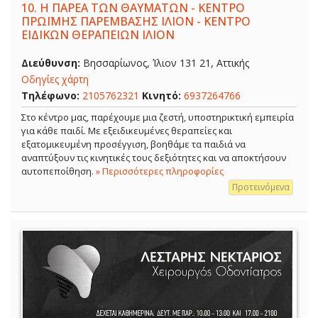
10.
Η ΠΑΡΕΑ ΤΩΝ ΘΑΥΜΑΤΩΝ - ΚΕΝΤΡΟ
ΠΡΩΪΜΗΣ ΠΑΡΕΜΒΑΣΗΣ ΙΛΙΟΝ - ΚΕΝΤΡΟ
ΕΙΔΙΚΩΝ ΘΕΡΑΠΕΙΩΝ ΙΛΙΟΝ
Διεύθυνση:
Βησσαρίωνος, Ίλιον 131 21, Αττικής
Οδηγίες χάρτη
Τηλέφωνο:
2105762321
Κινητό:
6937264766
Στο κέντρο μας, παρέχουμε μια ζεστή, υποστηρικτική εμπειρία
για κάθε παιδί. Με εξειδικευμένες θεραπείες και
εξατομικευμένη προσέγγιση, βοηθάμε τα παιδιά να
αναπτύξουν τις κινητικές τους δεξιότητες και να αποκτήσουν
αυτοπεποίθηση.
» Περισσότερες πληροφορίες
Προτεινόμενα