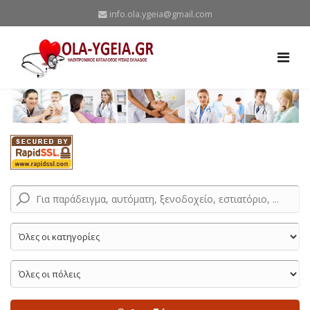
info.ola.ygeia@gmail.com