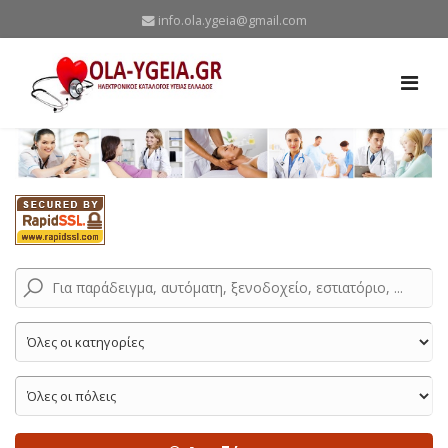
info.ola.ygeia@gmail.com