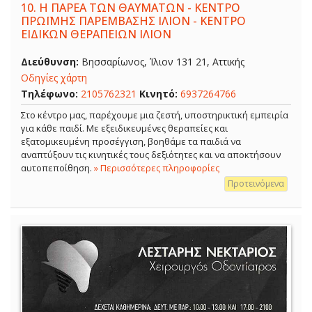
10.
Η ΠΑΡΕΑ ΤΩΝ ΘΑΥΜΑΤΩΝ - ΚΕΝΤΡΟ
ΠΡΩΪΜΗΣ ΠΑΡΕΜΒΑΣΗΣ ΙΛΙΟΝ - ΚΕΝΤΡΟ
ΕΙΔΙΚΩΝ ΘΕΡΑΠΕΙΩΝ ΙΛΙΟΝ
Διεύθυνση:
Βησσαρίωνος, Ίλιον 131 21, Αττικής
Οδηγίες χάρτη
Τηλέφωνο:
2105762321
Κινητό:
6937264766
Στο κέντρο μας, παρέχουμε μια ζεστή, υποστηρικτική εμπειρία
για κάθε παιδί. Με εξειδικευμένες θεραπείες και
εξατομικευμένη προσέγγιση, βοηθάμε τα παιδιά να
αναπτύξουν τις κινητικές τους δεξιότητες και να αποκτήσουν
αυτοπεποίθηση.
» Περισσότερες πληροφορίες
Προτεινόμενα