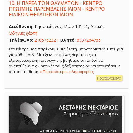
10.
Η ΠΑΡΕΑ ΤΩΝ ΘΑΥΜΑΤΩΝ - ΚΕΝΤΡΟ
ΠΡΩΪΜΗΣ ΠΑΡΕΜΒΑΣΗΣ ΙΛΙΟΝ - ΚΕΝΤΡΟ
ΕΙΔΙΚΩΝ ΘΕΡΑΠΕΙΩΝ ΙΛΙΟΝ
Διεύθυνση:
Βησσαρίωνος, Ίλιον 131 21, Αττικής
Οδηγίες χάρτη
Τηλέφωνο:
2105762321
Κινητό:
6937264766
Στο κέντρο μας, παρέχουμε μια ζεστή, υποστηρικτική εμπειρία
για κάθε παιδί. Με εξειδικευμένες θεραπείες και
εξατομικευμένη προσέγγιση, βοηθάμε τα παιδιά να
αναπτύξουν τις κινητικές τους δεξιότητες και να αποκτήσουν
αυτοπεποίθηση.
» Περισσότερες πληροφορίες
Προτεινόμενα