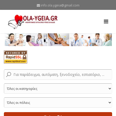
info.ola.ygeia@gmail.com