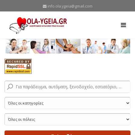
info.ola.ygeia@gmail.com