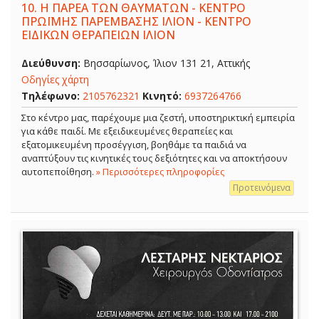
10.
Η ΠΑΡΕΑ ΤΩΝ ΘΑΥΜΑΤΩΝ - ΚΕΝΤΡΟ
ΠΡΩΪΜΗΣ ΠΑΡΕΜΒΑΣΗΣ ΙΛΙΟΝ - ΚΕΝΤΡΟ
ΕΙΔΙΚΩΝ ΘΕΡΑΠΕΙΩΝ ΙΛΙΟΝ
Διεύθυνση:
Βησσαρίωνος, Ίλιον 131 21, Αττικής
Οδηγίες χάρτη
Τηλέφωνο:
2105762321
Κινητό:
6937264766
Στο κέντρο μας, παρέχουμε μια ζεστή, υποστηρικτική εμπειρία
για κάθε παιδί. Με εξειδικευμένες θεραπείες και
εξατομικευμένη προσέγγιση, βοηθάμε τα παιδιά να
αναπτύξουν τις κινητικές τους δεξιότητες και να αποκτήσουν
αυτοπεποίθηση.
» Περισσότερες πληροφορίες
Προτεινόμενα