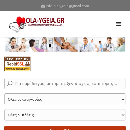
info.ola.ygeia@gmail.com