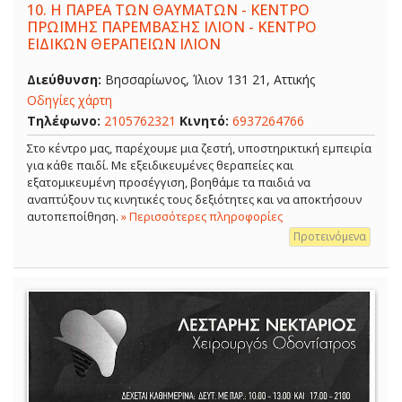
10.
Η ΠΑΡΕΑ ΤΩΝ ΘΑΥΜΑΤΩΝ - ΚΕΝΤΡΟ
ΠΡΩΪΜΗΣ ΠΑΡΕΜΒΑΣΗΣ ΙΛΙΟΝ - ΚΕΝΤΡΟ
ΕΙΔΙΚΩΝ ΘΕΡΑΠΕΙΩΝ ΙΛΙΟΝ
Διεύθυνση:
Βησσαρίωνος, Ίλιον 131 21, Αττικής
Οδηγίες χάρτη
Τηλέφωνο:
2105762321
Κινητό:
6937264766
Στο κέντρο μας, παρέχουμε μια ζεστή, υποστηρικτική εμπειρία
για κάθε παιδί. Με εξειδικευμένες θεραπείες και
εξατομικευμένη προσέγγιση, βοηθάμε τα παιδιά να
αναπτύξουν τις κινητικές τους δεξιότητες και να αποκτήσουν
αυτοπεποίθηση.
» Περισσότερες πληροφορίες
Προτεινόμενα