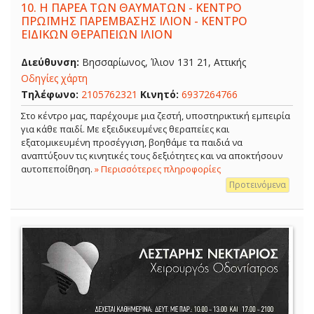
10.
Η ΠΑΡΕΑ ΤΩΝ ΘΑΥΜΑΤΩΝ - ΚΕΝΤΡΟ
ΠΡΩΪΜΗΣ ΠΑΡΕΜΒΑΣΗΣ ΙΛΙΟΝ - ΚΕΝΤΡΟ
ΕΙΔΙΚΩΝ ΘΕΡΑΠΕΙΩΝ ΙΛΙΟΝ
Διεύθυνση:
Βησσαρίωνος, Ίλιον 131 21, Αττικής
Οδηγίες χάρτη
Τηλέφωνο:
2105762321
Κινητό:
6937264766
Στο κέντρο μας, παρέχουμε μια ζεστή, υποστηρικτική εμπειρία
για κάθε παιδί. Με εξειδικευμένες θεραπείες και
εξατομικευμένη προσέγγιση, βοηθάμε τα παιδιά να
αναπτύξουν τις κινητικές τους δεξιότητες και να αποκτήσουν
αυτοπεποίθηση.
» Περισσότερες πληροφορίες
Προτεινόμενα