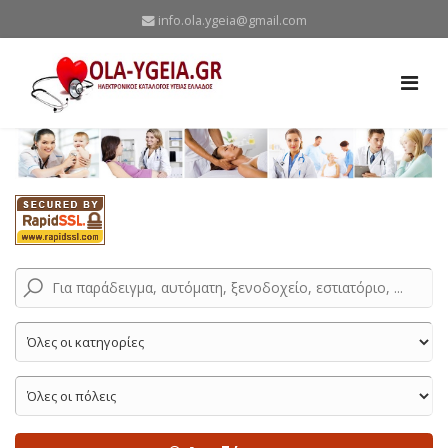
info.ola.ygeia@gmail.com