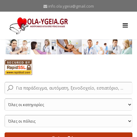
info.ola.ygeia@gmail.com