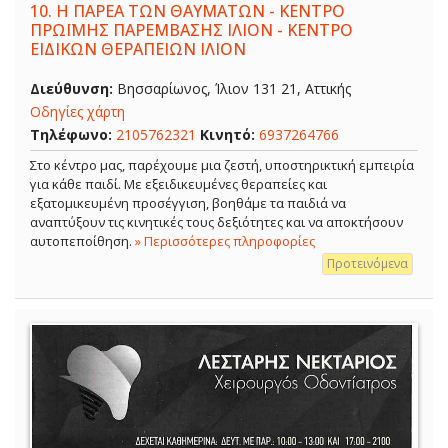
10.
Η ΠΑΡΕΑ ΤΩΝ ΘΑΥΜΑΤΩΝ - ΚΕΝΤΡΟ
ΠΡΩΪΜΗΣ ΠΑΡΕΜΒΑΣΗΣ ΙΛΙΟΝ - ΚΕΝΤΡΟ
ΕΙΔΙΚΩΝ ΘΕΡΑΠΕΙΩΝ ΙΛΙΟΝ
Διεύθυνση:
Βησσαρίωνος, Ίλιον 131 21, Αττικής
Οδηγίες χάρτη
Τηλέφωνο:
2105762321
Κινητό:
6937264766
Στο κέντρο μας, παρέχουμε μια ζεστή, υποστηρικτική εμπειρία
για κάθε παιδί. Με εξειδικευμένες θεραπείες και
εξατομικευμένη προσέγγιση, βοηθάμε τα παιδιά να
αναπτύξουν τις κινητικές τους δεξιότητες και να αποκτήσουν
αυτοπεποίθηση.
» Περισσότερες πληροφορίες
Προτεινόμενα