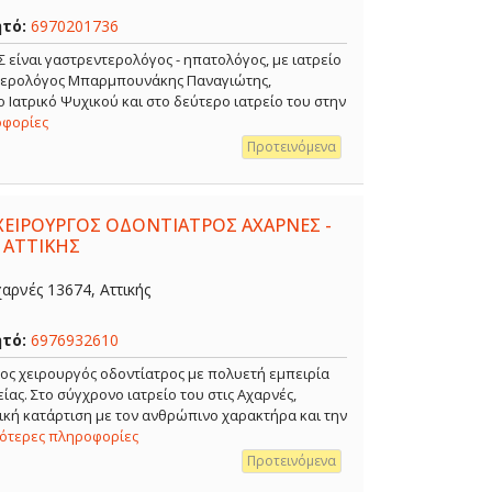
ητό:
6970201736
ναι γαστρεντερολόγος - ηπατολόγος, με ιατρείο
ντερολόγος Μπαρμπουνάκης Παναγιώτης,
 Ιατρικό Ψυχικού και στο δεύτερο ιατρείο του στην
οφορίες
Προτεινόμενα
ΧΕΙΡΟΥΡΓΟΣ ΟΔΟΝΤΙΑΤΡΟΣ ΑΧΑΡΝΕΣ -
 ΑΤΤΙΚΗΣ
αρνές 13674, Αττικής
ητό:
6976932610
ρος χειρουργός οδοντίατρος με πολυετή εμπειρία
ίας. Στο σύγχρονο ιατρείο του στις Αχαρνές,
κή κατάρτιση με τον ανθρώπινο χαρακτήρα και την
σότερες πληροφορίες
Προτεινόμενα