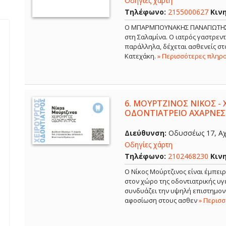
Οδηγίες χάρτη
Τηλέφωνο:
2155000627
Κιν
Ο ΜΠΑΡΜΠΟΥΝΑΚΗΣ ΠΑΝΑΓΙΩΤΗΣ εί
στη Σαλαμίνα. Ο ιατρός γαστρε
παράλληλα, δέχεται ασθενείς στο
Κατεχάκη.
» Περισσότερες πληρ
6.
ΜΟΥΡΤΖΙΝΟΣ ΝΙΚΟΣ - 
ΟΔΟΝΤΙΑΤΡΕΙΟ ΑΧΑΡΝΕΣ
Διεύθυνση:
Οδυσσέως 17, Αχ
Οδηγίες χάρτη
Τηλέφωνο:
2102468230
Κιν
Ο Νίκος Μούρτζινος είναι έμπει
στον χώρο της οδοντιατρικής υγε
συνδυάζει την υψηλή επιστημονι
αφοσίωση στους ασθεν
» Περισ