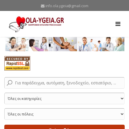
info.ola.ygeia@gmail.com