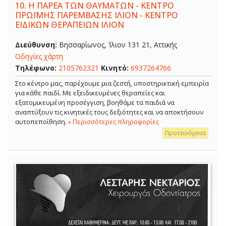
10.
Η ΠΑΡΕΑ ΤΩΝ ΘΑΥΜΑΤΩΝ - ΚΕΝΤΡΟ
ΠΡΩΪΜΗΣ ΠΑΡΕΜΒΑΣΗΣ ΙΛΙΟΝ - ΚΕΝΤΡΟ
ΕΙΔΙΚΩΝ ΘΕΡΑΠΕΙΩΝ ΙΛΙΟΝ
Διεύθυνση:
Βησσαρίωνος, Ίλιον 131 21, Αττικής
Οδηγίες χάρτη
Τηλέφωνο:
2105762321
Κινητό:
6937264766
Στο κέντρο μας, παρέχουμε μια ζεστή, υποστηρικτική εμπειρία
για κάθε παιδί. Με εξειδικευμένες θεραπείες και
εξατομικευμένη προσέγγιση, βοηθάμε τα παιδιά να
αναπτύξουν τις κινητικές τους δεξιότητες και να αποκτήσουν
αυτοπεποίθηση.
» Περισσότερες πληροφορίες
Προτεινόμενα